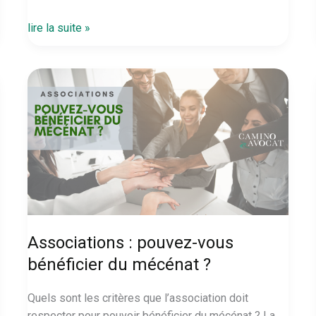
Forum
lire la suite »
National
des
Associations
et
des
Fondations
13
oct
2021
Associations : pouvez-vous
bénéficier du mécénat ?
Quels sont les critères que l’association doit
respecter pour pouvoir bénéficier du mécénat ? La