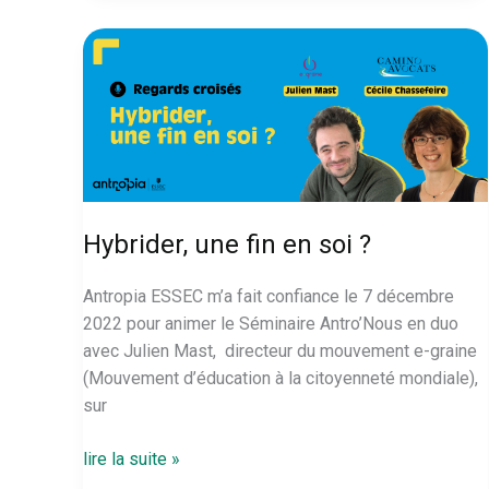
:
un
projet
à
hauts
risques
!
Hybrider, une fin en soi ?
Antropia ESSEC m’a fait confiance le 7 décembre
2022 pour animer le Séminaire Antro’Nous en duo
avec Julien Mast, directeur du mouvement e-graine
(Mouvement d’éducation à la citoyenneté mondiale),
sur
Hybrider,
lire la suite »
une