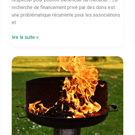
recherche de financement privé par des dons est
une problématique récurrente pour les associations
et
Associations
lire la suite »
:
pouvez-
vous
bénéficier
du
mécénat
?