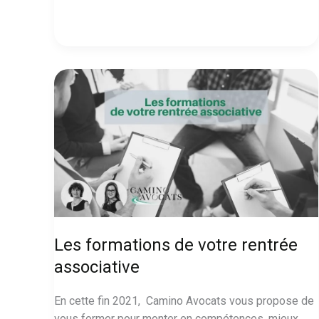
fin
en
soi
?
Les formations de votre rentrée
associative
En cette fin 2021, Camino Avocats vous propose de
vous former pour monter en compétences, mieux