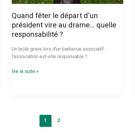
Quand fêter le départ d’un
président vire au drame… quelle
responsabilité ?
Un brûlé grave lors d’un barbecue associatif :
l’association est-elle responsable ?
Quand
lire la suite »
fêter
le
départ
d’un
président
vire
1
2
au
drame…