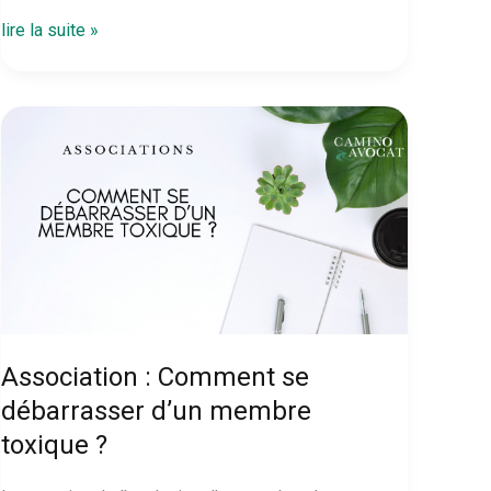
Mécénat
lire la suite »
ou
Parrainage
?
Gare
à
la
requalification
!
Association : Comment se
débarrasser d’un membre
toxique ?