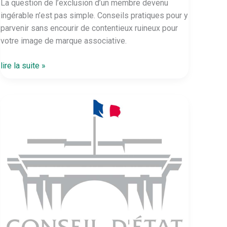
La question de l’exclusion d’un membre devenu
ingérable n’est pas simple. Conseils pratiques pour y
parvenir sans encourir de contentieux ruineux pour
votre image de marque associative.
Association
lire la suite »
:
Comment
se
débarrasser
d’un
membre
toxique ?