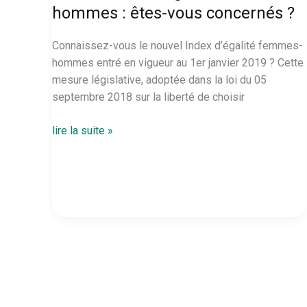
hommes : êtes-vous concernés ?
Connaissez-vous le nouvel Index d’égalité femmes-
hommes entré en vigueur au 1er janvier 2019 ? Cette
mesure législative, adoptée dans la loi du 05
septembre 2018 sur la liberté de choisir
Nouvel
lire la suite »
index
d’égalité
femmes-
hommes
:
êtes-
vous
concernés
?