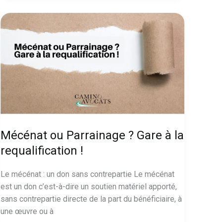
ans
du
Forum
National
de
l’ESS
Mécénat ou Parrainage ? Gare à la
requalification !
Le mécénat : un don sans contrepartie Le mécénat
est un don c’est-à-dire un soutien matériel apporté,
sans contrepartie directe de la part du bénéficiaire, à
une œuvre ou à