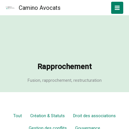
Aller
Camino Avocats
au
contenu
Rapprochement
Fusion, rapprochement, restructuration
Filter
Tout
Création & Statuts
Droit des associations
posts
by
Gestion des conflits
Gouvernance