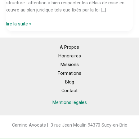
structure : attention à bien respecter les délais de mise en
œuvre au plan juridique tels que fixés par la loi […]
Fusion
lire la suite »
d’associations
:
6
A Propos
mois
Honoraires
pour
Missions
faire
Formations
aboutir
légalement
Blog
votre
Contact
projet
Mentions légales
Camino Avocats | 3 rue Jean Moulin 94370 Sucy-en-Brie