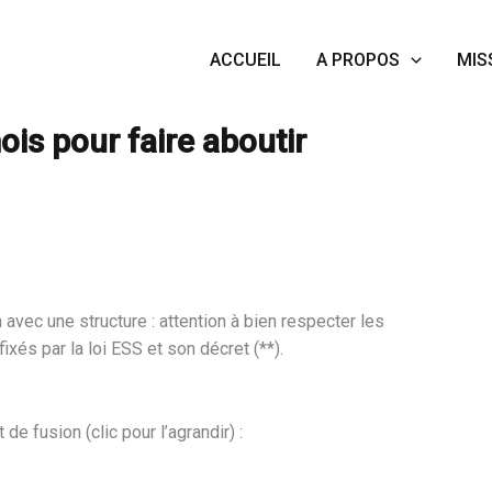
ACCUEIL
A PROPOS
MIS
ations : 6 mois pour faire aboutir légalement votre projet
ois pour faire aboutir
avec une structure : attention à bien respecter les
ixés par la loi ESS et son décret (**).
e fusion (clic pour l’agrandir) :