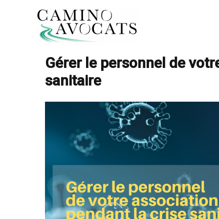
Aller
au
contenu
Accueil
RH & Droit social
Gérer le
Gérer le personnel de votr
sanitaire