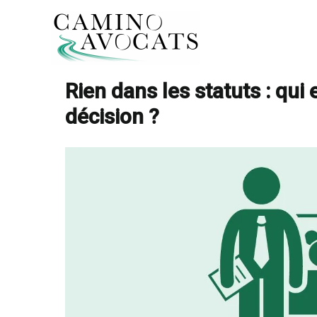
Aller
au
contenu
Accueil
Gouvernance
Rien dans 
Rien dans les statuts : qui
décision ?